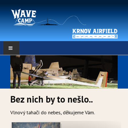
HLAVNÍ STRÁNKA
POČASÍ
POČASÍ - DATA
Bez nich by to nešlo..
WEBKAMERY
Vlnový tahači do nebes, děkujeme Vám.
LOW RES METEO
SELF BRIEFING